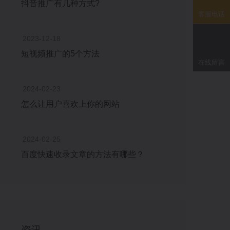
客服电话
相关文章
企业网站怎么才能吸引用户的
1
兴趣
在线留言
2024-03-02
说一下企业做网站用处大不
2
大？
2024-02-25
阿里云，腾讯云和华为云各自
3
的优势和特点是什么？
2024-03-02
抖音推广有几种方式?
4
2023-12-16